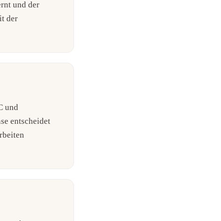
rnt und der
t der
C und
se entscheidet
rbeiten