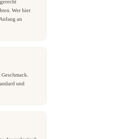
mgerecht
hten. Wer hier
 Anfang an
h Geschmack.
tandard und